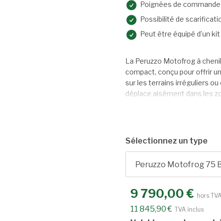
Poignées de commande 
Possibilité de scarificati
Peut être équipé d’un ki
La Peruzzo Motofrog à chenil
compact, conçu pour offrir u
sur les terrains irréguliers o
déplace aisément dans les zon
travail de 75 cm, un moteur B
fléaux robustes, elle est idéa
résidus jusqu’à 2,5 cm d’épais
espaces verts où la motricité 
Sélectionnez un type
9 790,00 €
hors TV
11 845,90 €
TVA inclus