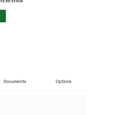
its en stock
e
Documents
Options