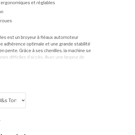
ergonomiques et réglables
on
t roues
les est un broyeur à fléaux automoteur
ne adhérence optimale et une grande stabilité
u en pente. Grâce à ses chenilles, la machine se
es difficiles d’accès. Avec une largeur de
riggs & Stratton puissant de 13,5 ch et des
le pour la tonte, le mulching et le broyage de
seur. Parfaite pour l’entretien professionnel des
et la maniabilité sont primordiales.
A