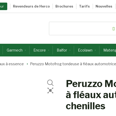
eur
Revendeurs de Herco
Brochures
Tarifs
Nouvelles
Garmech
Encore
Balfor
Ecolawn
Maten
aux à essence
Peruzzo Motofrog tondeuse à fléaux automotrice 
Peruzzo M
à fléaux au
chenilles