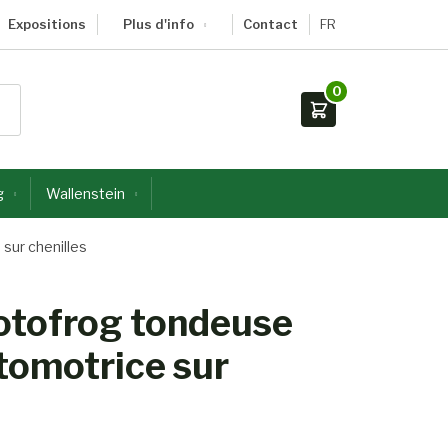
Expositions
Plus d'info
Contact
FR
0
g
Wallenstein
sur chenilles
otofrog tondeuse
tomotrice sur