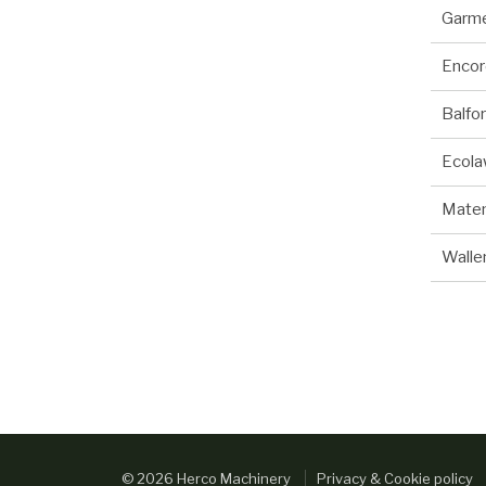
Garm
Encor
Balfor
Ecol
Mate
Walle
© 2026 Herco Machinery
Privacy & Cookie policy