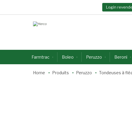
Login revend
Farmtrac
Boleo
Peruzzo
Beroni
Home
Produits
Peruzzo
Tondeuses à flé