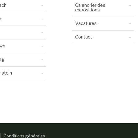
ech
Calendrier des
expositions
e
Vacatures
Contact
awn
ng
nstein
Conditions générales